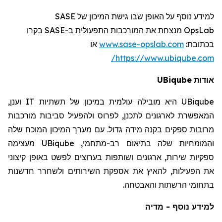
SASE
למידע נוסף על האופן שבו גישת המיכון של
רו
בק
SASE
מנצחת את המורכבות התפעולית ב-
OpsLab
או
www.sase-opslab.com
:
בכתובת
https://www.ubiqube.com/
UBiqube
אודות
וענן,
IT
היא מובילה עולמית במיכון של תשתיות
UBiqube
המאפשרת לארגונים לתכנן, לפרוס ולהפעיל סביבות מורכבות
מרובות ספקים בקנה מידה גדול. עם מערך המיכון המוכח שלה
מעצימה
UBiqube
והמומחיות שלה בתיאום רב-מתחמי,
ספקיות שירות, ארגונים ושותפות בערוצים לפשט באופן קיצוני
את הפעילות, להאיץ את אספקת השירותים ולשחרר חדשנות
בתחומי הרשתות והאבטחה.
למידע נוסף - מדיה