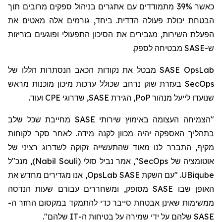
כאשר 39% מתמודדים עם אתגרים בניהול ספקים מרובים תוך
הבטחת יכולת פעולה הדדית. ביחד, גורמים אלה מאטים את
הפעלת השירות, מגבירים את הסיכון התפעולי ופוגעים בזריזות
מבטיחה לספק.
SASE
ש-
מבטל את נקודות הכאב הנסתרות הללו של
SASE OpsLab
בעזרת שוק נרחב שכולל ערכות מיכון מוכנות מראש
SecOps
ועוד.
CPE
, שדרוגי
SASE
, הגירת
PoP
שנועדו לייעל מנהור
"הצמיחה העצומה באימוץ שירותי SASE מחייבת שכל שלב
בתהליך האספקה יהיה מכוון לקנה מידה. לאחר סקר לקוחות
מקיף, התברר לנו מאוד שהתעשייה זקוקה לשדרוג רציני של
, מנכ"ל
)
Nabil Souli
(
סולי
", אמר נביל
SecOps
אוטומציה של
, אנו מגדירים מחדש את
OpsLab
. "עם השקת SASE
UBiqube
האופן שבו SASE מסופק, ומשחררים עבורם שעות הנדסה
ממשימות שאינן אבטחת סייבר כדי להתמקד
במקסום
החזר ה-
SASE שלהם על ידי שמירה על בטיחות ה-IT שלהם".