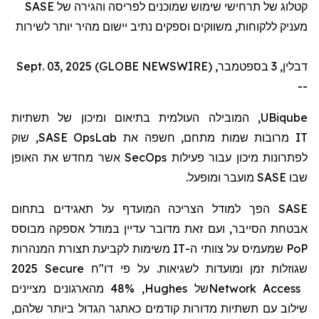
SASE
קטלוג של תרחישי שימוש שמוכנים לפריסה והגירה של
מעניק ללקוחות, משווקים וספקים נתיב יישום מהיר יותר לשירות
דבלין, 3 בספטמבר, Sept. 03, 2025 (GLOBE NEWSWIRE)
--
, המובילה העולמית בתיאום ומיכון של תשתיות
UBiqube
, שוק
SASE OpsLab
מרובות שמות מתחם, חשפה את
IT
אשר מחדש את האופן
SecOps
לפתרונות מיכון עבור פעילות
מועבר ומופעל.
SASE
שבו
הפך למודל הצריכה המועדף על תאגידים בתחום
SASE
אבטחת הסייבר, ועם זאת מדובר עדיין במודל אספקה
מבוסס
משימות לקביעת תצורת המנהרות
IT
שמעמיס על צוותי ה-
PoP
2025 Secure
דו"ח
שגוזלות זמן ומועדות לשגיאות. על פי
, 48% מהארגונים מציינים
Hughes
של
Network Access
שילוב עם תשתיות מדורות קודמים כאתגר הגדול ביותר שלהם,