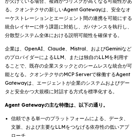
が欠けている場合、複雑かつリスクが高くなる可能性があ
る。クオンテクサの新しいAgent Gatewayは、安全なオ
ーケストレーションとエージェント間の連携を可能にする
統合レイヤーに伴う課題に対処し、ガバナンスを執行し、
分散型システム全体における説明可能性を確保する。
企業は、OpenAI、Claude、Mistral、およびGeminiなど
のプロバイダーによるLLM、または独自のLLMを利用す
ることで、既存の企業スタックとのシームレスな統合が可
能となる。クオンテクサのMCP Serverで稼働するAgent
Gatewayは、エージェントが企業のシステムおよびデー
タと安全かつ大規模に対話する方式を標準化する。
Agent Gatewayの主な特徴は、以下の通り。
信頼できる単一のプラットフォームによる、データ、
文脈、および主要なLLMをつなげる依存性の低いアプ
ローチ