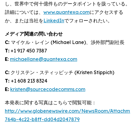
し、世界中で何十億件ものデータポイントを扱っている。
詳細については、
www.quantexa.com
にアクセスする
か、または当社を
LinkedIn
でフォローされたい。
メディア関連の問い合わせ
C:
マイケル・レイン (Michael Lane)、渉外部門副社長
T:
+1 917 450 7387
E
:
michaellane@quantexa.com
C:
クリステン・スティッピッチ (Kristen Stippich)
T:
+1 608 213 8324
E:
kristen@sourcecodecomms.com
本発表に関する写真はこちらで閲覧可能：
http://www.globenewswire.com/NewsRoom/Attachme
764b-4c22-b8ff-dd04d2047879