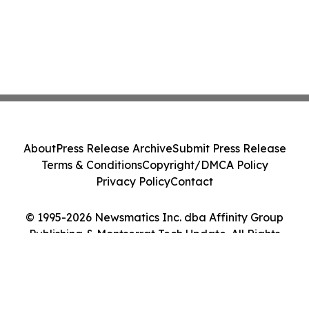
About
Press Release Archive
Submit Press Release
Terms & Conditions
Copyright/DMCA Policy
Privacy Policy
Contact
© 1995-2026 Newsmatics Inc. dba Affinity Group
Publishing & Montserrat Tech Update. All Rights
Reserved.
Cookie Settings / Your Privacy Choices