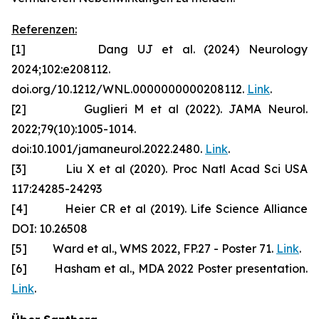
Referenzen:
[1] Dang UJ et al. (2024) Neurology
2024;102:e208112.
doi.org/10.1212/WNL.0000000000208112.
Link
.
[2] Guglieri M et al (2022). JAMA Neurol.
2022;79(10):1005-1014.
doi:10.1001/jamaneurol.2022.2480.
Link
.
[3] Liu X et al (2020). Proc Natl Acad Sci USA
117:24285-24293
[4] Heier CR et al (2019). Life Science Alliance
DOI: 10.26508
[5] Ward et al., WMS 2022, FP.27 - Poster 71.
Link
.
[6] Hasham et al., MDA 2022 Poster presentation.
Link
.