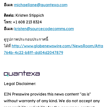
อีเมล
:
michaellane@quantexa.com
ติดต่อ:
Kristen Stippich
โทร:
+1 608 213 8324
อีเมล:
kristen@sourcecodecomms.com
ดูรูปภาพประกอบประกาศนี้
ได้ที่
http://www.globenewswire.com/NewsRoom/Attac
764b-4c22-b8ff-dd04d2047879
Legal Disclaimer:
EIN Presswire provides this news content "as is"
without warranty of any kind. We do not accept any